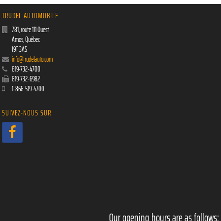
TRUDEL AUTOMOBILE
781, route 111 Ouest
Amos
,
Québec
J9T 3A5
info@trudelauto.com
819-732-4700
819-732-6982
1-866-519-4700
SUIVEZ-NOUS SUR
Our opening hours are as follows: