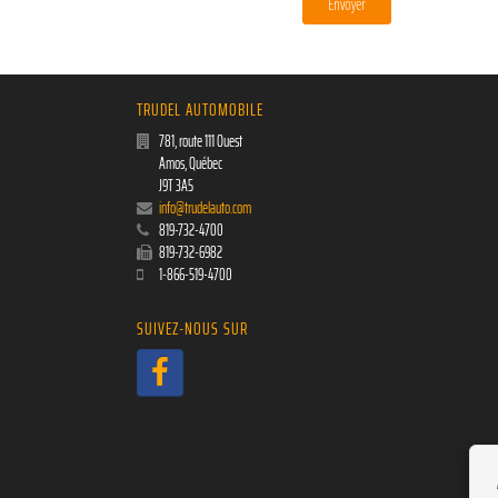
TRUDEL AUTOMOBILE
781, route 111 Ouest
Amos
,
Québec
J9T 3A5
info@trudelauto.com
819-732-4700
819-732-6982
1-866-519-4700
SUIVEZ-NOUS SUR