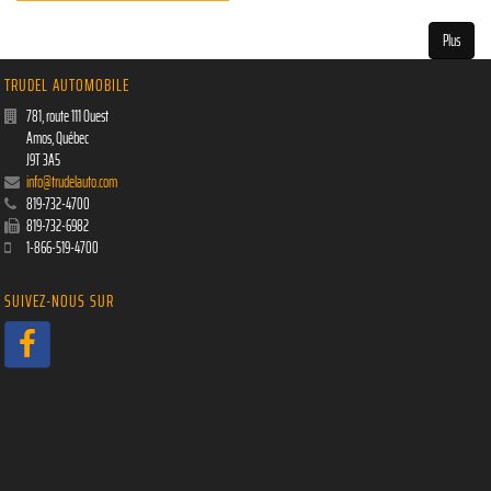
Plus
TRUDEL AUTOMOBILE
781, route 111 Ouest
Amos
,
Québec
J9T 3A5
info@trudelauto.com
819-732-4700
819-732-6982
1-866-519-4700
SUIVEZ-NOUS SUR