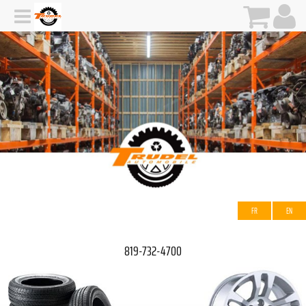
FR
EN
819-732-4700