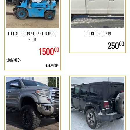
LIFT AU PROPANE HYSTER H50H
LIFT KIT F250 219
2001
250
00
1500
00
rabais 1000$
Était
2500
00