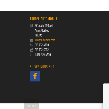
TRUDEL AUTOMOBILE
781, route 111 Ouest
Amos
,
Québec
J9T 3A5
info@trudelauto.com
819-732-4700
819-732-6982
1-866-519-4700
SUIVEZ-NOUS SUR
RETOUR