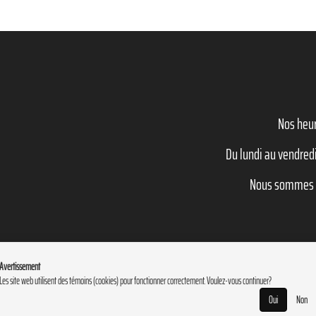
Nos heur
Du lundi au vendredi
Nous sommes f
Avertissement
Les site web utilisent des témoins (cookies) pour fonctionner correctement. Voulez-vous continuer?
Oui
Non