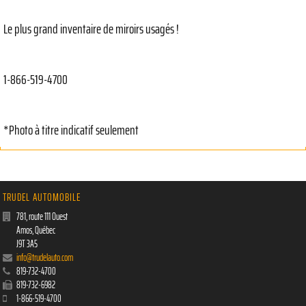
Le plus grand inventaire de miroirs usagés !
1-866-519-4700
*Photo à titre indicatif seulement
TRUDEL AUTOMOBILE
781, route 111 Ouest
Amos
,
Québec
J9T 3A5
info@trudelauto.com
819-732-4700
819-732-6982
1-866-519-4700