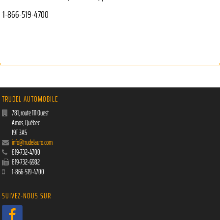
1-866-519-4700
TRUDEL AUTOMOBILE
781, route 111 Ouest
Amos
,
Québec
J9T 3A5
info@trudelauto.com
819-732-4700
819-732-6982
1-866-519-4700
SUIVEZ-NOUS SUR