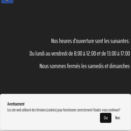
Nos heures d'ouverture sont les suivantes:
Du lundi au vendredi de 8:00 à 12:00 et de 13:00 à 17:00
Nous sommes fermés les samedis et dimanches
Avertissement
Les site web utilisent des témoins (cookies) pour fonctionner correctement. Voulez-vous continuer?
Oui
Non
©
2026
Trudel Automobile Inc.
•
Contactez-nous
•
Catégories
•
Plan du
RETOUR
site
•
English
•
Politique de confidentialité
• Propulsé par
GNAK.CA