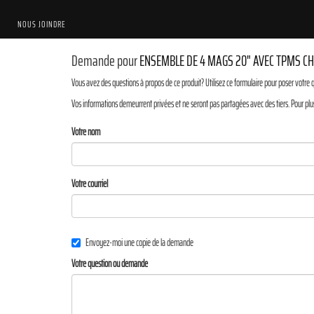
NOUS JOINDRE
Demande pour
ENSEMBLE DE 4 MAGS 20" AVEC TPMS CH
Vous avez des questions à propos de ce produit? Utilisez ce formulaire pour poser votre 
Vos informations demeurrent privées et ne seront pas partagées avec des tiers. Pour plu
Votre nom
Votre courriel
Envoyez-moi une copie de la demande
Votre question ou demande