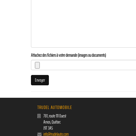
Attachez des fichiers à votre demande (images ou documents)
Envoyer
TRUDEL AUTOMOBILE
781, route 111 Ouest
Amos
,
Québec
J9T 3A5
info@trudelauto.com