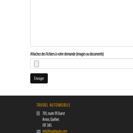
Attachez des fichiers à votre demande (images ou documents)
Envoyer
TRUDEL AUTOMOBILE
781, route 111 Ouest
Amos
,
Québec
J9T 3A5
info@trudelauto.com