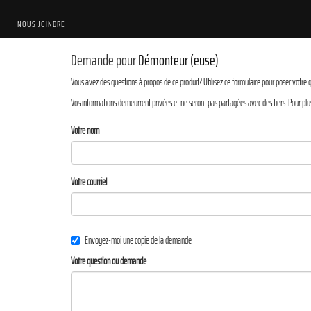
NOUS JOINDRE
Demande pour
Démonteur (euse)
Vous avez des questions à propos de ce produit? Utilisez ce formulaire pour poser votre 
Vos informations demeurrent privées et ne seront pas partagées avec des tiers. Pour plu
Votre nom
Votre courriel
Envoyez-moi une copie de la demande
Votre question ou demande