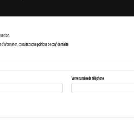
question.
s d'information, consultez notre
politique de confidentialité
Votre numéro de téléphone