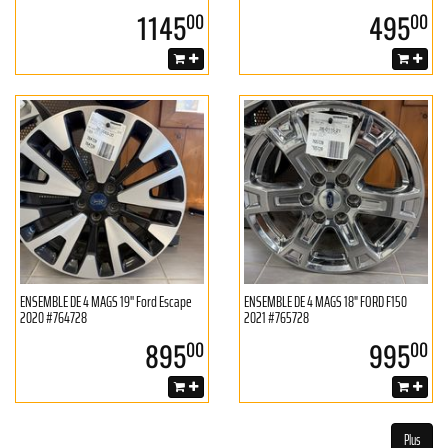
1145
495
00
00
ENSEMBLE DE 4 MAGS 19'' Ford Escape
ENSEMBLE DE 4 MAGS 18" FORD F150
2020 #764728
2021 #765728
895
995
00
00
Plus