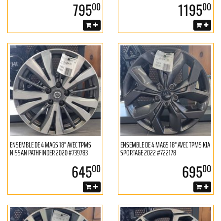
795
1195
00
00
ENSEMBLE DE 4 MAGS 18" AVEC TPMS
ENSEMBLE DE 4 MAGS 18" AVEC TPMS KIA
NISSAN PATHFINDER 2020 #739783
SPORTAGE 2022 #722178
645
695
00
00