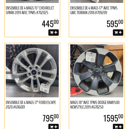
ENSEMBLE DE 4 MAGS 15" CHEVROLET
ENSEMBLE DE 4 MAGS 17" AVEC TPMS
SPARK 2019 AVEC TPMS #702025
GMC TERRAIN 2018 #709209
445
595
00
00
ENSEMBLE DE 4 MAGS 17" FORD ESCAPE
MAGS 18'' AVEC TPMS DODGE RAM1500
2020 #696001
NEWSTYLE 2019 #678250
795
1595
00
00