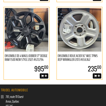
ENSEMBLE DE 4 MAGS JOBBER 17'' DODGE
ENSEMBLE ROUE ACIER 16'' AVEC TPMS
RAM 1500 NEW STYLE 2021 #672294
JEEP WRANGLER 2013 #656362
995
235
00
00
TRUDEL AUTOMOBILE
781, route 111 Ouest
Amos
,
Québec