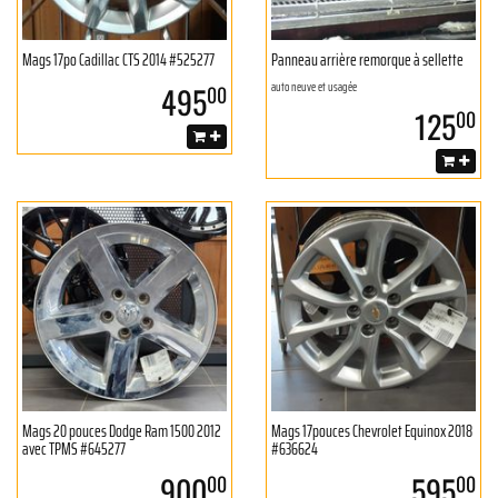
Mags 17po Cadillac CTS 2014 #525277
Panneau arrière remorque à sellette
auto neuve et usagée
495
00
125
00
Mags 20 pouces Dodge Ram 1500 2012
Mags 17pouces Chevrolet Equinox 2018
avec TPMS #645277
#636624
900
595
00
00