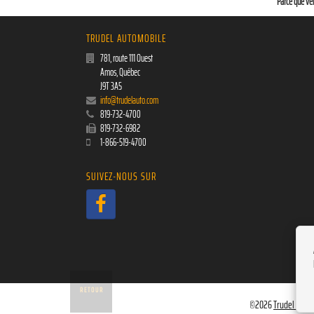
Parce que ven
TRUDEL AUTOMOBILE
781, route 111 Ouest
Amos
,
Québec
J9T 3A5
info@trudelauto.com
819-732-4700
819-732-6982
1-866-519-4700
SUIVEZ-NOUS SUR
RETOUR
©
2026
Trudel Autom