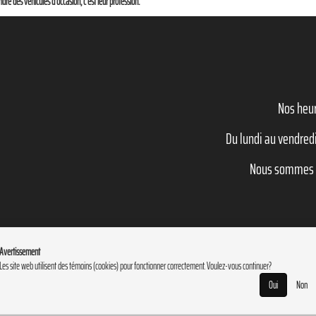
dre des véhicules d’occasion, c’est leur profession.
Nos heur
Du lundi au vendredi
Nous sommes f
Avertissement
Les site web utilisent des témoins (cookies) pour fonctionner correctement. Voulez-vous continuer?
Oui
Non
obile Inc.
•
Contactez-nous
•
Catégories
•
Plan du site
•
English
•
Politique de confidentialité
• P