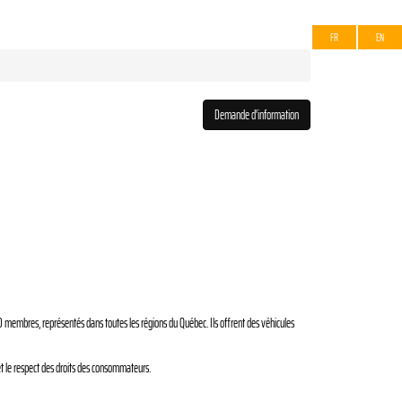
FR
EN
Demande d'information
membres, représentés dans toutes les régions du Québec. Ils offrent des véhicules
et le respect des droits des consommateurs.