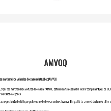
AMVOQ
des marchands de véhicules d’occasion du Québec (AMVOQ)
9 par des marchands de voitures d’occasion, l’AMVOQ est un organisme sans but lucratif comprenant plus de 1300 
 toutes les catégories.
au respect du Code d’éthique professionnelle de ses membres favorisant la qualité du service à la clientèle offert 